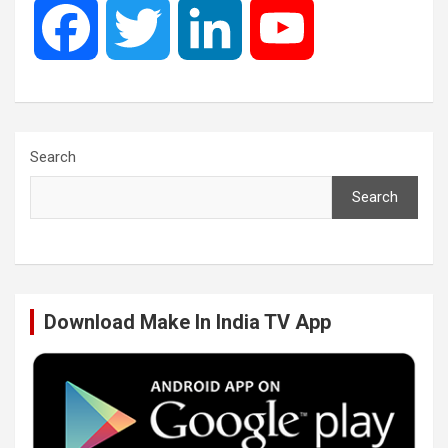
F
T
L
Y
a
w
i
o
c
i
n
u
Search
Search
e
t
k
T
b
t
e
u
Download Make In India TV App
o
e
d
b
o
r
I
e