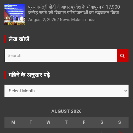
प्रधानमंत्री मोदी ने आंध्र प्रदेश के भोगापुरम में 17,900
करोड़ रुपये की विकास परियोजनाओं का उद्घाटन किया
August 2, 2026
News Make in India
लेख खोजें
S
e
a
r
महिने के अनुसार पढ़े
c
h
महिने
के
अनुसार
पढ़े
AUGUST 2026
M
T
W
T
F
S
S