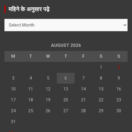
r
महिने के अनुसार पढ़े
c
h
महिने
के
अनुसार
पढ़े
AUGUST 2026
M
T
W
T
F
S
S
1
2
3
4
5
6
7
8
9
10
11
12
13
14
15
16
17
18
19
20
21
22
23
24
25
26
27
28
29
30
31