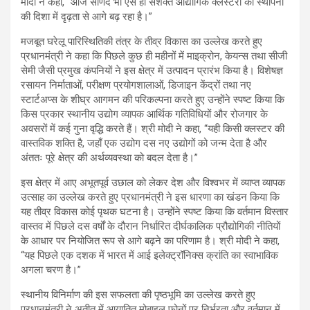
मोदी ने कहा, “आज साणंद भी ऐसे ही सशक्त औद्योगिक क्लस्टरों की स्थापना
की दिशा में दृढ़ता से आगे बढ़ रहा है।”
मजबूत घरेलू पारिस्थितिकी तंत्र के तीव्र विकास का उल्लेख करते हुए
प्रधानमंत्री ने कहा कि पिछले कुछ ही महीनों में माइक्रोन, केयन्स तथा सीजी
सेमी जैसी प्रमुख कंपनियों ने इस क्षेत्र में उत्पादन प्रारंभ किया है। विशेषज्ञ
रसायन निर्माताओं, परीक्षण प्रयोगशालाओं, डिजाइन केंद्रों तथा नए
स्टार्टअप्स के शीघ्र आगमन की परिकल्पना करते हुए उन्होंने स्पष्ट किया कि
किस प्रकार स्थानीय उद्योग व्यापक आर्थिक गतिविधियों और रोजगार के
अवसरों में कई गुना वृद्धि करते हैं। श्री मोदी ने कहा, “यही किसी क्लस्टर की
वास्तविक शक्ति है, जहाँ एक उद्योग दस नए उद्योगों को जन्म देता है और
अंततः पूरे क्षेत्र की अर्थव्यवस्था को बदल देता है।”
इस क्षेत्र में आए अभूतपूर्व उछाल को लेकर देश और विश्वभर में व्याप्त व्यापक
उत्साह का उल्लेख करते हुए प्रधानमंत्री ने इस धारणा का खंडन किया कि
यह तीव्र विकास कोई पृथक घटना है। उन्होंने स्पष्ट किया कि वर्तमान विस्तार
वास्तव में पिछले दस वर्षों के दौरान निर्धारित दीर्घकालिक प्रौद्योगिकी नीतियों
के आधार पर नियोजित रूप से आगे बढ़ने का परिणाम है। श्री मोदी ने कहा,
“यह पिछले एक दशक में भारत में आई इलेक्ट्रॉनिक्स क्रांति का स्वाभाविक
अगला चरण है।”
स्थानीय विनिर्माण की इस सफलता की पृष्ठभूमि का उल्लेख करते हुए
प्रधानमंत्री ने अतीत में आयातित मोबाइल फोनों पर निर्भरता और वर्तमान में