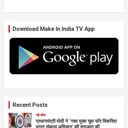
b
t
e
u
Download Make In India TV App
o
e
d
b
o
r
I
e
k
n
Recent Posts
नई सोच
प्रधानमंत्री मोदी ने ‘नशा मुक्त युवा फॉर विकसित
भारत संकल्प अभियान’ की शुरुआत की