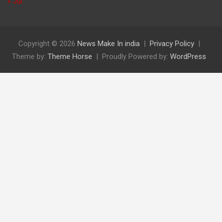
« Jul
Copyright © 2026
News Make In india
Privacy Policy
Theme by:
Theme Horse
Proudly Powered by:
WordPress