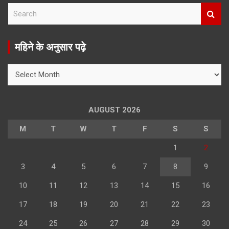
S
e
a
r
महिने के अनुसार पढ़े
c
h
महिने
के
अनुसार
पढ़े
AUGUST 2026
M
T
W
T
F
S
S
1
2
3
4
5
6
7
8
9
10
11
12
13
14
15
16
17
18
19
20
21
22
23
24
25
26
27
28
29
30