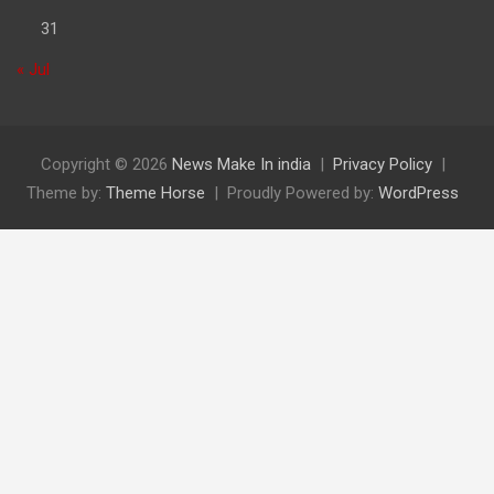
31
« Jul
Copyright © 2026
News Make In india
Privacy Policy
Theme by:
Theme Horse
Proudly Powered by:
WordPress