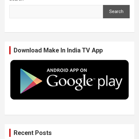
Search
e
t
k
T
b
t
e
u
Download Make In India TV App
o
e
d
b
o
r
I
e
k
n
Recent Posts