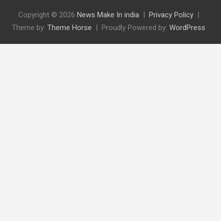
Copyright © 2026
News Make In india
Privacy Policy
Theme by:
Theme Horse
Proudly Powered by:
WordPress