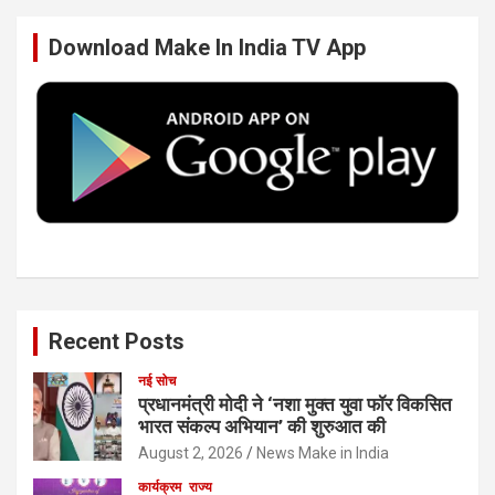
b
t
e
u
Download Make In India TV App
o
e
d
b
o
r
I
e
k
n
Recent Posts
नई सोच
प्रधानमंत्री मोदी ने ‘नशा मुक्त युवा फॉर विकसित
भारत संकल्प अभियान’ की शुरुआत की
August 2, 2026
News Make in India
कार्यक्रम
राज्य