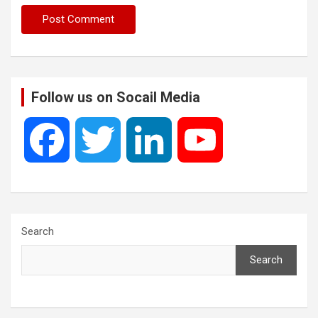
Follow us on Socail Media
F
T
L
Y
a
w
i
o
c
i
n
u
Search
Search
e
t
k
T