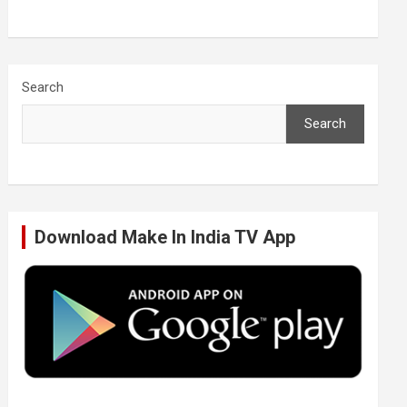
a
w
i
o
c
i
n
u
Search
Search
e
t
k
T
b
t
e
u
Download Make In India TV App
o
e
d
b
o
r
I
e
k
n