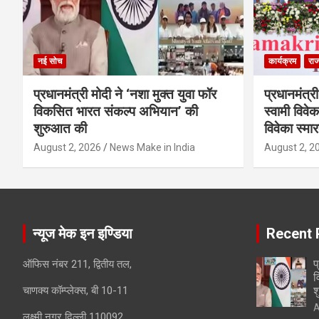
नई सोच
कार्यक्रम
राज
प्रधानमंत्री मोदी ने ‘नशा मुक्त युवा फॉर
प्रधानमंत्री
विकसित भारत संकल्प अभियान’ की
स्वामी विवेक
शुरुआत की
विवेका स्म
August 2, 2026
News Make in India
August 2, 2
न्यूज मेक इन इण्डिया
Recent 
प
ऑफिस नंबर 211, द्वितीय तल,
व
चाणक्य कॉम्प्लेक्स, बी 10-11
श
A
लक्ष्मी नगर दिल्ली 110092