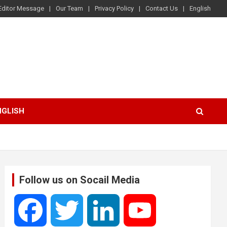
Editor Message
Our Team
Privacy Policy
Contact Us
English
NGLISH
Follow us on Socail Media
F
T
L
Y