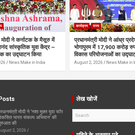
्य
कार्यक्रम
राज्य
 मोदी ने कर्नाटक के मैसूरु में
प्रधानमंत्री मोदी ने आंध्र प्रद
ानंद सांस्कृतिक युवा केंद्र –
भोगापुरम में 17,900 करोड़ रु
ारक का उद्घाटन किया
विकास परियोजनाओं का उद्घा
026
News Make in India
August 2, 2026
News Make in I
Posts
लेख खोजें
्रधानमंत्री मोदी ने ‘नशा मुक्त युवा फॉर
S
िकसित भारत संकल्प अभियान’ की
e
ुरुआत की
a
ugust 2, 2026
r
महिने के अनुसार पढ़े