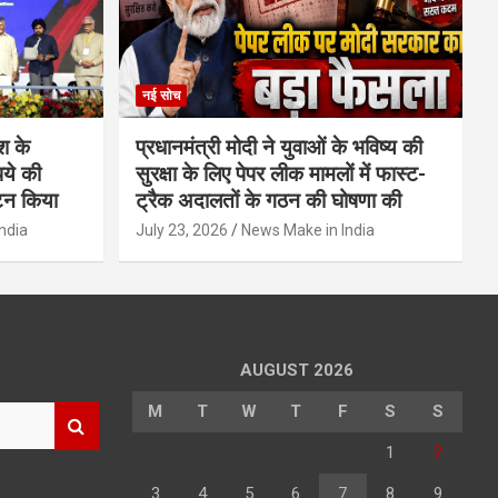
नई सोच
ेश के
प्रधानमंत्री मोदी ने युवाओं के भविष्य की
पये की
सुरक्षा के लिए पेपर लीक मामलों में फास्ट-
टन किया
ट्रैक अदालतों के गठन की घोषणा की
ndia
July 23, 2026
News Make in India
AUGUST 2026
M
T
W
T
F
S
S
1
2
3
4
5
6
7
8
9