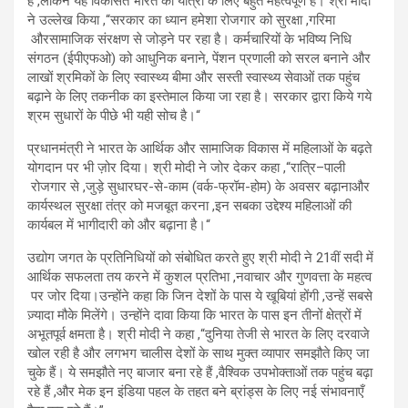
है
,
लेकिन यह विकसित भारत की यात्रा के लिए बहुत महत्वपूर्ण है। श्री मोदी
ने उल्लेख किया
,
“सरकार का ध्यान हमेशा रोजगार को सुरक्षा
,
गरिमा
और
सामाजिक संरक्षण से जोड़ने पर रहा है। कर्मचारियों के
भविष्य निधि
संगठन (ईपीएफओ) को आधुनिक बनाने, पेंशन प्रणाली
को सरल
बनाने और
लाखों श्रमिकों के लिए स्वास्थ्य बीमा और सस्ती स्वास्थ्य सेवाओं तक पहुंच
बढ़ाने के लिए तकनीक का इस्तेमाल किया जा रहा है। सरकार द्वा
रा किये गये
श्रम सुधारों के पीछे भी यही सोच है।
“
प्रधानमंत्री ने भारत के आर्थिक और सामाजिक विकास में महिलाओं के बढ़ते
योगदान पर भी ज़ोर दिया। श्री मोदी ने जोर देकर कहा
,
“रात्रि
–
पाली
रोजगार से
जुड़े सुधार,
घर-से-काम (वर्क-फ्रॉम-होम) के अवसर बढ़ानाऔर
कार्य
स्थल सुरक्षा तंत्र को
मजबूत करना
,
इन सबका उद्देश्य महिलाओं की
कार्यबल में भागीदारी को और बढ़ाना है।
“
उद्योग जगत के प्रतिनिधियों को संबोधित करते हुए श्री मोदी ने
21
वीं सदी में
आर्थिक सफलता तय करने में कुशल प्रतिभा
,
नवाचार और गुणवत्ता के महत्व
पर जोर दिया।
उन्होंने कहा कि जिन देशों के पास ये खूबियां होंगी
,
उन्हें सबसे
ज़्यादा मौके मिलेंगे। उन्होंने दावा किया कि भारत के पास इन तीनों क्षेत्रों में
अभूतपूर्व क्षमता है। श्री मोदी ने कहा
,
“दुनिया तेजी से भारत के लिए दरवाजे
खोल रही है और लगभग चालीस देशों के साथ मुक्त व्यापार समझौते किए जा
चुके हैं। ये समझौते नए बाजार बना रहे हैं
,
वैश्विक उपभोक्ताओं तक पहुंच बढ़ा
रहे हैं
,
और मेक इन इंडिया पहल के तहत बने ब्रांड्स के लिए नई संभावनाएँ