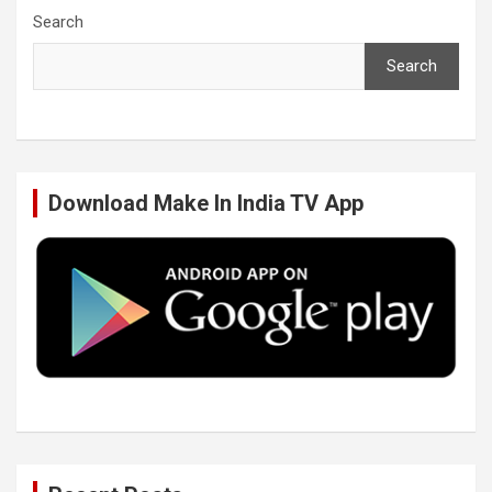
c
i
n
u
Search
Search
e
t
k
T
b
t
e
u
Download Make In India TV App
o
e
d
b
o
r
I
e
k
n