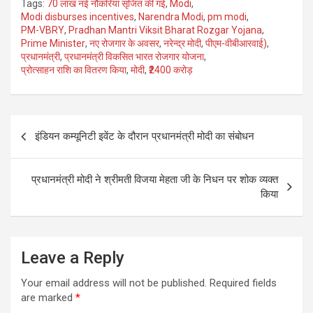
Tags:
70 लाख नई नौकरियां सृजित की गई
,
Modi
,
ce
tt
ail
ar
Modi disburses incentives
,
Narendra Modi
,
pm modi
,
PM-VBRY
,
Pradhan Mantri Viksit Bharat Rozgar Yojana
,
b
er
e
Prime Minister
,
नए रोजगार के अवसर
,
नरेन्द्र मोदी
,
पीएम-वीबीआरवाई)
,
o
प्रधानमंत्री
,
प्रधानमंत्री विकसित भारत रोजगार योजना
,
प्रोत्साहन राशि का वितरण किया
,
मोदी
,
₹2400 करोड़
o
k
Post
इंडियन कम्यूनिटी इवेंट के दौरान प्रधानमंत्री मोदी का संबोधन
navigation
प्रधानमंत्री मोदी ने श्रीमती विजया मेहता जी के निधन पर शोक व्यक्त
किया
Leave a Reply
Your email address will not be published.
Required fields
are marked
*