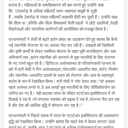
बनाया है। महिलाओं के सशक्तिकरण की बात करते हुए उन्होंने कहा
कि
10
करोड़ से अधिक महिलाएँ स्वयं
–
सहायता समूहों से जुड़ी
हैं
,
जबकि
3
करोड़ से ज्यादा महिलाएँ लखपति दीदी बन चुकी हैं। उन्होंने कहा
कि पीएम स
्वनिधि और पीएम विश्वकर्मा जैसी पहलों ने छोटे उद्यमियों
,
रेहड़ी
विक्रेताओं और पारंपरिक कारीगरों की आजीविका को मजबूत किया है।
प्रधानमंत्री ने तेजी से बढ़ते ड्रोन क्षेत्र का उदाहरण देते हुए बताया कि कैसे
नई तकनीकें रोजगार के नए अवसर पैदा कर रही हैं। दवाइयों की डिलीवरी
और कृषि कार्यों से लेकर स्वामित्व योजना के तहत भूमि मानचित्रण और रक्षा
अभियानों तक
,
ड्रोन तकनीक को अपनाने से युवा भारतीयों के लिए रोजगार
के नए रास्ते खुल रहे हैं। डिजिटल अर्थव्यवस्था के परिवर्तनकारी प्रभाव के
बारे में श्री मोदी ने गिग अर्थव्यवस्
था
,
प्लेटफॉर्म
–
आधारित सेवा
,
कंटेंट निर्माण
और तकनीक
–
आधारित उद्यमों के उदय को रोजगार और आय के महत्वपूर्ण
स्रोत के रूप में रेखांकित किया। श्री मोदी ने जोर देकर कहा
,
“जो अवसर
पहले असंभव लगते थे
,
वे अब लाखों युवा भारतीयों के लिए जीविकोपार्जन का
जरिया बन गए हैं
। यही बदलाव भारत के जीवंत स्टार्टअप इकोसिस्टम में भी
दिखाई दे रहा है
,
जो लगातार नवाचार को बढ़ावा दे रहा है
,
रोजगार पैदा कर रहा
है और देश की आर्थिक वृद्धि में योगदान कर रहा है।
“
प्रधानमंत्री ने पिछले दशक में भारत के स्टार्टअप इकोसिस्टम की असाधारण
वृद्धि को रेखांकित किया। उन्होंने बताया कि पहले देश में केवल लगभग 500
स्टार्टअप थे, जबकि आज 2,00,000 से अधिक पंजीकृत
स्टार्टअप कार्यरत