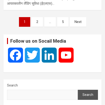
आपातकालीन लैंडिंग सुविधा (ईएलएफ)…
Posts
1
2
…
5
Next
pagination
Follow us on Socail Media
F
T
L
Y
a
w
i
o
c
i
n
u
Search
Search
e
t
k
T