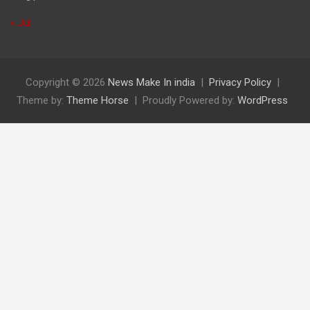
« Jul
Copyright © 2026
News Make In india
Privacy Policy
Theme by:
Theme Horse
Proudly Powered by:
WordPress