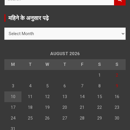
e
a
r
महिने के अनुसार पढ़े
c
h
महिने
के
अनुसार
पढ़े
AUGUST 2026
M
T
W
T
F
S
S
1
2
3
4
5
6
7
8
9
10
11
12
13
14
15
16
17
18
19
20
21
22
23
24
25
26
27
28
29
30
31