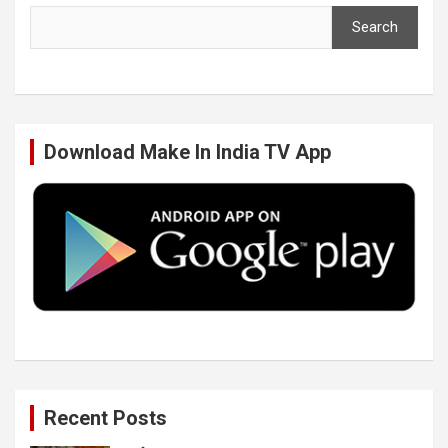
Search
e
t
k
T
b
t
e
u
Download Make In India TV App
o
e
d
b
o
r
I
e
k
n
Recent Posts