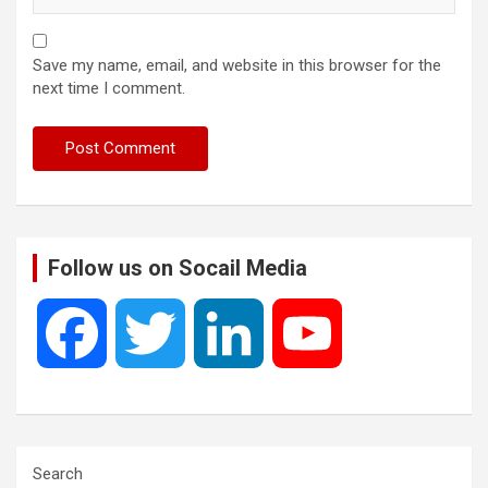
Save my name, email, and website in this browser for the
next time I comment.
Follow us on Socail Media
F
T
L
Y
a
w
i
o
c
i
n
u
Search