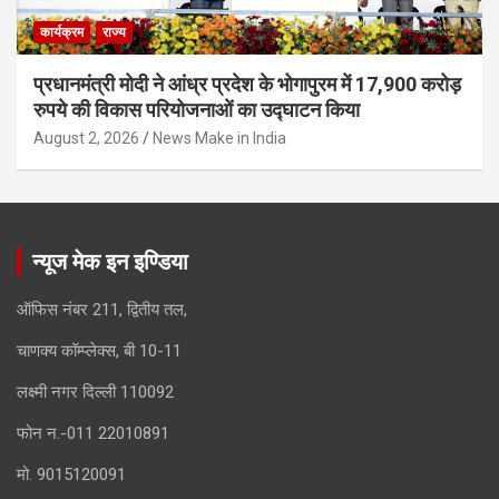
कार्यक्रम
राज्य
प्रधानमंत्री मोदी ने आंध्र प्रदेश के भोगापुरम में 17,900 करोड़
रुपये की विकास परियोजनाओं का उद्घाटन किया
August 2, 2026
News Make in India
न्यूज मेक इन इण्डिया
ऑफिस नंबर 211, द्वितीय तल,
चाणक्य कॉम्प्लेक्स, बी 10-11
लक्ष्मी नगर दिल्ली 110092
फोन न.-011 22010891
मो. 9015120091