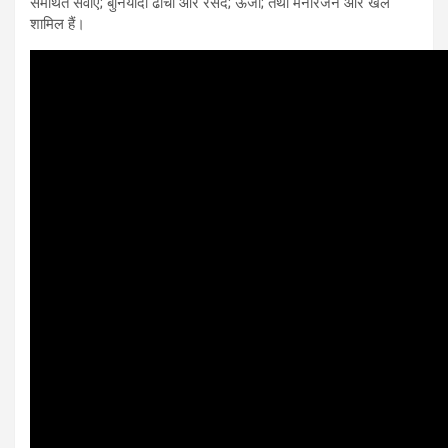
समर्थित सेवाएं; बुनियादी ढांचा और रसद; ऊर्जा; तथा मनोरंजन और खेल
शामिल हैं।