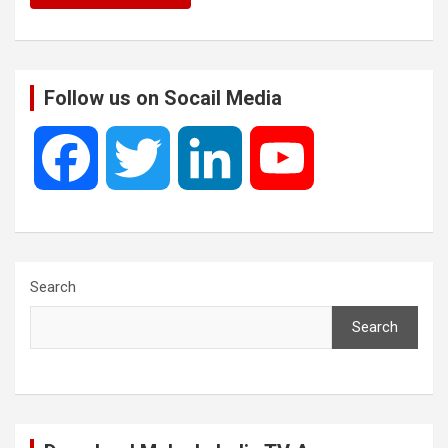
Follow us on Socail Media
F
T
L
Y
a
w
i
o
c
i
n
u
Search
Search
e
t
k
T
b
t
e
u