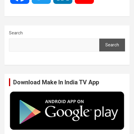
a
w
i
o
c
i
n
u
Search
Search
e
t
k
T
b
t
e
u
Download Make In India TV App
o
e
d
b
o
r
I
e
k
n