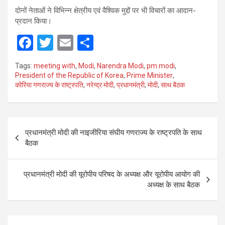
दोनों नेताओं ने विभिन्न क्षेत्रीय एवं वैश्विक मुद्दों पर भी विचारों का आदान-
प्रदान किया।
F
T
E
S
a
wi
m
h
Tags:
meeting with
,
Modi
,
Narendra Modi
,
pm modi
,
ce
tt
ail
ar
President of the Republic of Korea
,
Prime Minister
,
कोरिया गणराज्य के राष्ट्रपति
,
नरेन्द्र मोदी
,
प्रधानमंत्री
,
मोदी
,
साथ बैठक
b
er
e
o
o
Post
प्रधानमंत्री मोदी की नाइजीरिया संघीय गणराज्य के राष्ट्रपति के साथ
k
navigation
बैठक
प्रधानमंत्री मोदी की यूरोपीय परिषद के अध्यक्ष और यूरोपीय आयोग की
अध्यक्ष के साथ बैठक