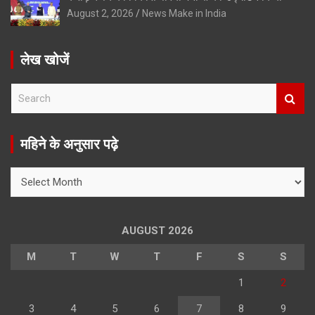
August 2, 2026
News Make in India
लेख खोजें
S
e
a
r
महिने के अनुसार पढ़े
c
h
महिने
के
अनुसार
पढ़े
AUGUST 2026
M
T
W
T
F
S
S
1
2
3
4
5
6
7
8
9