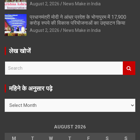
August 2, 2026
News Make in India
प्रधानमंत्री मोदी ने आंध्र प्रदेश के भोगापुरम में 17,900
करोड़ रुपये की विकास परियोजनाओं का उद्घाटन किया
August 2, 2026
News Make in India
लेख खोजें
S
e
a
r
महिने के अनुसार पढ़े
c
h
महिने
के
अनुसार
पढ़े
AUGUST 2026
M
T
W
T
F
S
S