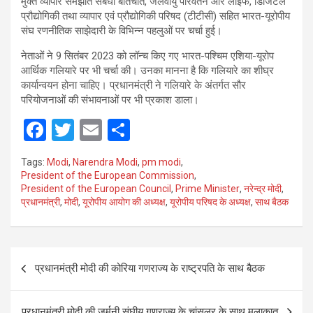
मुक्त व्यापार समझौते संबंधी बातचीत, जलवायु परिवर्तन और लाइफ, डिजिटल
प्रौद्योगिकी तथा व्यापार एवं प्रौद्योगिकी परिषद (टीटीसी) सहित भारत-यूरोपीय
संघ रणनीतिक साझेदारी के विभिन्न पहलुओं पर चर्चा हुई।
नेताओं ने 9 सितंबर 2023 को लॉन्च किए गए भारत-पश्चिम एशिया-यूरोप
आर्थिक गलियारे पर भी चर्चा की। उनका मानना है कि गलियारे का शीघ्र
कार्यान्वयन होना चाहिए। प्रधानमंत्री ने गलियारे के अंतर्गत सौर
परियोजनाओं की संभावनाओं पर भी प्रकाश डाला।
F
T
E
S
a
wi
m
h
Tags:
Modi
,
Narendra Modi
,
pm modi
,
ce
tt
ail
ar
President of the European Commission
,
President of the European Council
,
Prime Minister
,
नरेन्द्र मोदी
,
b
er
e
प्रधानमंत्री
,
मोदी
,
यूरोपीय आयोग की अध्यक्ष
,
यूरोपीय परिषद के अध्यक्ष
,
साथ बैठक
o
o
Post
k
प्रधानमंत्री मोदी की कोरिया गणराज्य के राष्ट्रपति के साथ बैठक
navigation
प्रधानमंत्री मोदी की जर्मनी संघीय गणराज्य के चांसलर के साथ मुलाक़ात