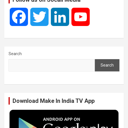
F
T
L
Y
a
w
i
o
c
i
n
u
Search
Search
e
t
k
T
b
t
e
u
Download Make In India TV App
o
e
d
b
o
r
I
e