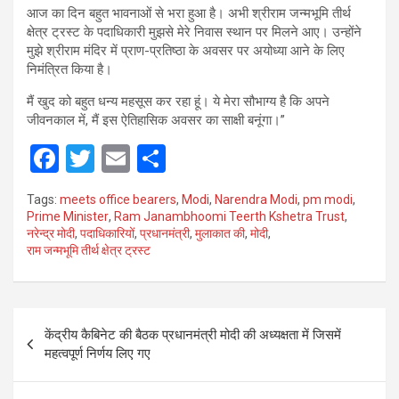
आज का दिन बहुत भावनाओं से भरा हुआ है। अभी श्रीराम जन्मभूमि तीर्थ
क्षेत्र ट्रस्ट के पदाधिकारी मुझसे मेरे निवास स्थान पर मिलने आए। उन्होंने
मुझे श्रीराम मंदिर में प्राण-प्रतिष्ठा के अवसर पर अयोध्या आने के लिए
निमंत्रित किया है।
मैं खुद को बहुत धन्य महसूस कर रहा हूं। ये मेरा सौभाग्य है कि अपने
जीवनकाल में, मैं इस ऐतिहासिक अवसर का साक्षी बनूंगा।”
F
T
E
S
a
wi
m
h
Tags:
meets office bearers
,
Modi
,
Narendra Modi
,
pm modi
,
ce
tt
ail
ar
Prime Minister
,
Ram Janambhoomi Teerth Kshetra Trust
,
नरेन्द्र मोदी
,
पदाधिकारियों
,
प्रधानमंत्री
,
मुलाकात की
,
मोदी
,
b
er
e
राम जन्मभूमि तीर्थ क्षेत्र ट्रस्ट
o
o
Post
k
केंद्रीय कैबिनेट की बैठक प्रधानमंत्री मोदी की अध्यक्षता में जिसमें
navigation
महत्वपूर्ण निर्णय लिए गए