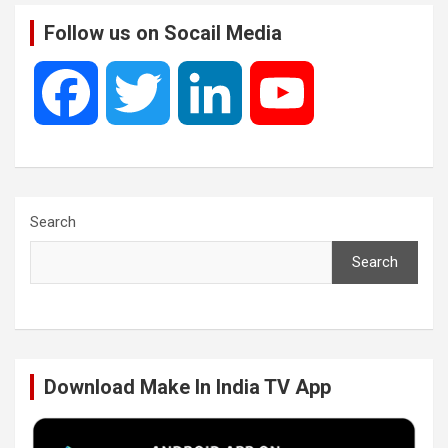
Follow us on Socail Media
F
T
L
Y
a
w
i
o
c
i
n
u
Search
Search
e
t
k
T
b
t
e
u
Download Make In India TV App
o
e
d
b