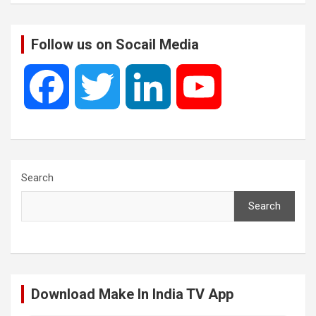
Follow us on Socail Media
F
T
L
Y
a
w
i
o
c
i
n
u
Search
Search
e
t
k
T
b
t
e
u
Download Make In India TV App
o
e
d
b