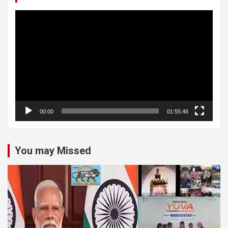
Video
Player
00:00
01:55:46
You may Missed