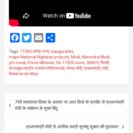
F
T
E
S
a
wi
m
h
Tags:
11000 करोड़ रुपये
,
inaugurates
,
ce
tt
ail
ar
major National Highway projects
,
Modi
,
Narendra Modi
,
pm modi
,
Prime Minister
,
Rs.11000 crore
,
उद्घाटन
,
दिल्ली
,
b
er
e
दो प्रमुख राष्ट्रीय राजमार्ग परियोजनाओं
,
नरेन्द्र मोदी
,
प्रधानमंत्री
,
मोदी
,
o
विकास का एक मॉडल
o
k
Post
79वें स्वतंत्रता दिवस के अवसर पर लाल किले के प्राचीर से प्रधानमंत्री
navigation
मोदी के संबोधन के मुख्य बिंदु
प्रधानमंत्री मोदी से अंतरिक्ष यात्री शुभांशु शुक्ला की मुलाकात