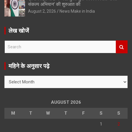
संकल्प अभियान’ की शुरुआत की
August 2, 2026
News Make in India
लेख खोजें
S
e
a
r
महिने के अनुसार पढ़े
c
h
महिने
के
अनुसार
पढ़े
AUGUST 2026
M
T
W
T
F
S
S
1
2