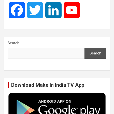
F
T
L
Y
a
w
i
o
c
i
n
u
Search
Search
e
t
k
T
b
t
e
u
Download Make In India TV App
o
e
d
b
o
r
I
e