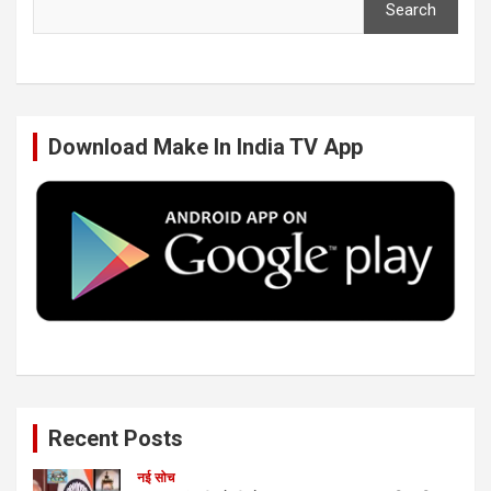
Search
e
t
k
T
b
t
e
u
Download Make In India TV App
o
e
d
b
o
r
I
e
k
n
Recent Posts
नई सोच