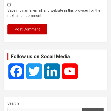
Save my name, email, and website in this browser for the
next time I comment.
Follow us on Socail Media
F
T
L
Y
a
w
i
o
c
i
n
u
Search