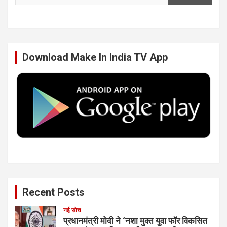
e
t
k
T
b
t
e
u
Download Make In India TV App
o
e
d
b
o
r
I
e
k
n
Recent Posts
नई सोच
प्रधानमंत्री मोदी ने ‘नशा मुक्त युवा फॉर विकसित