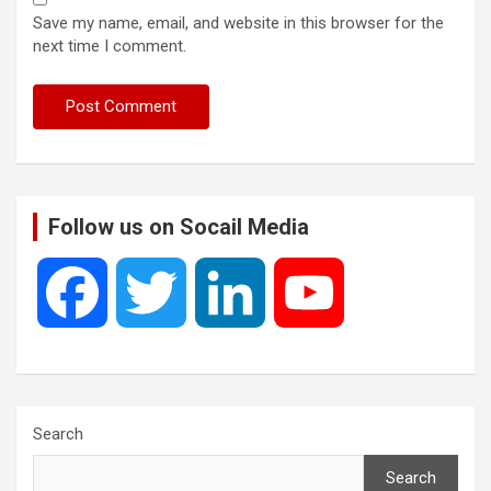
Save my name, email, and website in this browser for the
next time I comment.
Follow us on Socail Media
F
T
L
Y
a
w
i
o
c
i
n
u
Search
Search