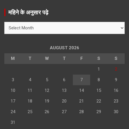
a
r
महिने के अनुसार पढ़े
c
h
महिने
के
अनुसार
पढ़े
AUGUST 2026
M
T
W
T
F
S
S
1
2
3
4
5
6
7
8
9
10
11
12
13
14
15
16
17
18
19
20
21
22
23
24
25
26
27
28
29
30
31