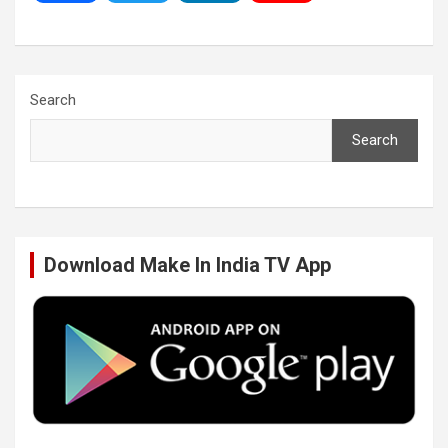
a
w
i
o
c
i
n
u
Search
Search
e
t
k
T
b
t
e
u
Download Make In India TV App
o
e
d
b
o
r
I
e
k
n