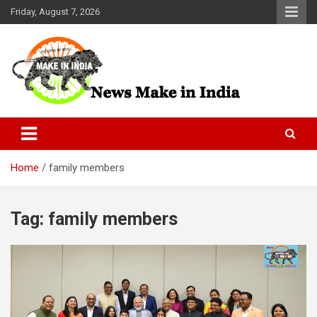
Skip
Friday, August 7, 2026
to
content
News Make In india
Home
family members
Tag:
family members