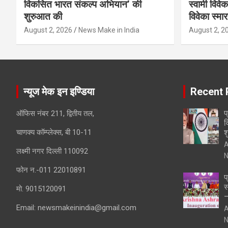
विकसित भारत संकल्प अभियान’ की
स्वामी विवेक
शुरुआत की
विवेका स्म
August 2, 2026
News Make in India
August 2, 2
न्यूज मेक इन इण्डिया
Recent 
प
ऑफिस नंबर 211, द्वितीय तल,
व
चाणक्य कॉम्प्लेक्स, बी 10-11
श
A
लक्ष्मी नगर दिल्ली 110092
N
फोन न.-011 22010891
प
स
मो. 9015120091
–
Email:
newsmakeinindia@gmail.com
A
N