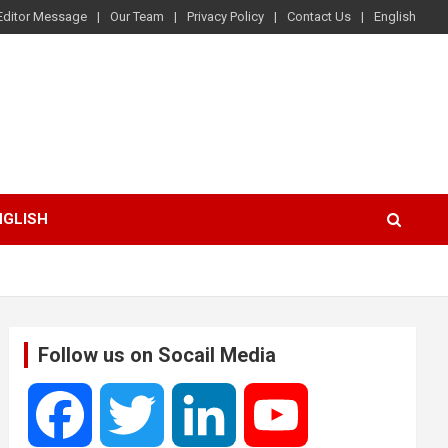
Editor Message
Our Team
Privacy Policy
Contact Us
English
NGLISH
Follow us on Socail Media
F
T
L
Y