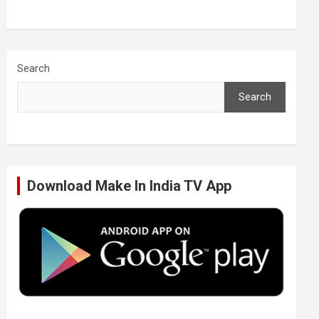
a
w
i
o
c
i
n
u
Search
Search
e
t
k
T
b
t
e
u
Download Make In India TV App
o
e
d
b
o
r
I
e
k
n