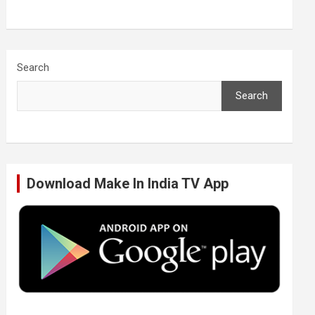
a
w
i
o
c
i
n
u
Search
Search
e
t
k
T
b
t
e
u
Download Make In India TV App
o
e
d
b
o
r
I
e
k
n