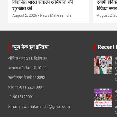
विकसित भारत संकल्प अभियान’ की
स्वामी विवेक
शुरुआत की
विवेका स्म
August 2, 2026
News Make in India
August 2, 2
न्यूज मेक इन इण्डिया
Recent 
प
ऑफिस नंबर 211, द्वितीय तल,
व
चाणक्य कॉम्प्लेक्स, बी 10-11
श
A
लक्ष्मी नगर दिल्ली 110092
N
फोन न.-011 22010891
प
स
मो. 9015120091
–
Email:
newsmakeinindia@gmail.com
A
N