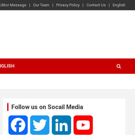
Editor Message
Our Team
Privacy Policy
Contact Us
English
NGLISH
Follow us on Socail Media
F
T
L
Y