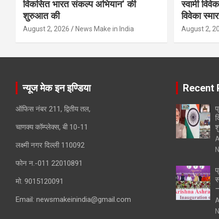
विकसित भारत संकल्प अभियान’ की
स्वामी विवेक
शुरुआत की
विवेका स्म
August 2, 2026
News Make in India
August 2, 2
न्यूज मेक इन इण्डिया
Recent 
प
ऑफिस नंबर 211, द्वितीय तल,
व
चाणक्य कॉम्प्लेक्स, बी 10-11
श
A
लक्ष्मी नगर दिल्ली 110092
N
फोन न.-011 22010891
प
स
मो. 9015120091
–
Email:
newsmakeinindia@gmail.com
A
N