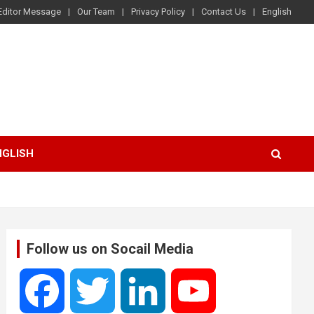
Editor Message
Our Team
Privacy Policy
Contact Us
English
NGLISH
Follow us on Socail Media
F
T
L
Y