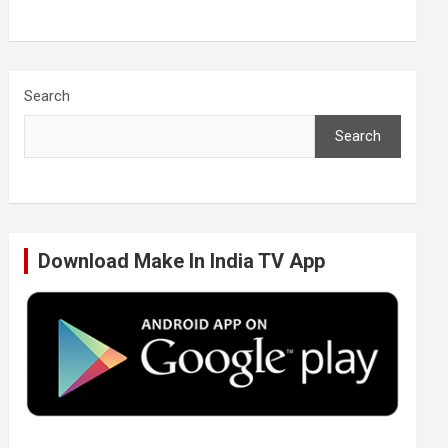
a
w
i
o
c
i
n
u
Search
Search
e
t
k
T
b
t
e
u
Download Make In India TV App
o
e
d
b
o
r
I
e
k
n