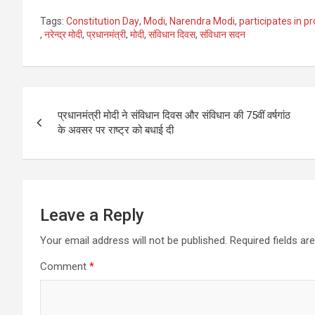
a
wi
m
h
Tags:
Constitution Day
,
Modi
,
Narendra Modi
,
participates in 
ce
tt
ail
ar
,
नरेन्द्र मोदी
,
प्रधानमंत्री
,
मोदी
,
संविधान दिवस
,
संविधान सदन
b
er
e
o
Post
o
प्रधानमंत्री मोदी ने संविधान दिवस और संविधान की 75वीं वर्षगांठ
k
navigation
के अवसर पर राष्ट्र को बधाई दी
Leave a Reply
Your email address will not be published.
Required fields a
Comment
*