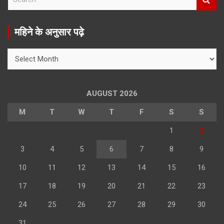
e
a
r
महिने के अनुसार पढ़े
c
h
महिने
के
अनुसार
पढ़े
AUGUST 2026
M
T
W
T
F
S
S
1
2
3
4
5
6
7
8
9
10
11
12
13
14
15
16
17
18
19
20
21
22
23
24
25
26
27
28
29
30
31