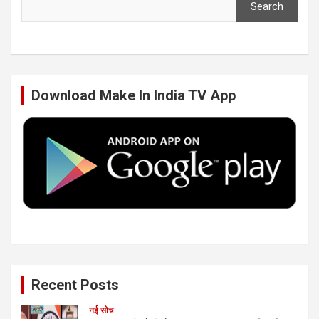
Search
e
t
k
T
b
t
e
u
Download Make In India TV App
o
e
d
b
o
r
I
e
k
n
Recent Posts
नई सोच