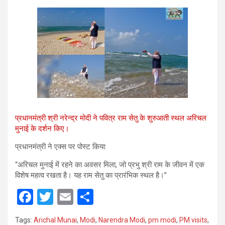
प्रधानमंत्री श्री नरेन्द्र मोदी ने पवित्र राम सेतु के शुरुआती स्थल अरिचल
मुनाई के दर्शन किए।
प्रधानमंत्री ने एक्स पर पोस्ट किया:
“अरिचल मुनाई में रहने का अवसर मिला, जो प्रभु श्री राम के जीवन में एक
विशेष महत्व रखता है। यह राम सेतु का प्रारंभिक स्थल है।”
F
T
E
S
a
wi
m
h
Tags:
Arichal Munai
,
Modi
,
Narendra Modi
,
pm modi
,
PM visits
,