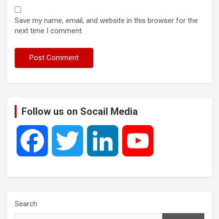
Save my name, email, and website in this browser for the
next time I comment.
Follow us on Socail Media
F
T
L
Y
a
w
i
o
c
i
n
u
Search