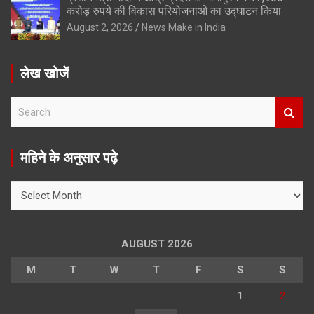
करोड़ रुपये की विकास परियोजनाओं का उद्घाटन किया
August 2, 2026
News Make in India
लेख खोजें
S
e
a
r
महिने के अनुसार पढ़े
c
h
महिने
के
अनुसार
पढ़े
AUGUST 2026
M
T
W
T
F
S
S
1
2