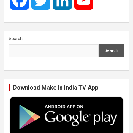
F
T
L
Y
a
w
i
o
c
i
n
u
Search
Search
e
t
k
T
b
t
e
u
Download Make In India TV App
o
e
d
b
o
r
I
e