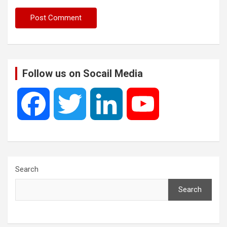
Follow us on Socail Media
F
T
L
Y
a
w
i
o
c
i
n
u
Search
Search
e
t
k
T