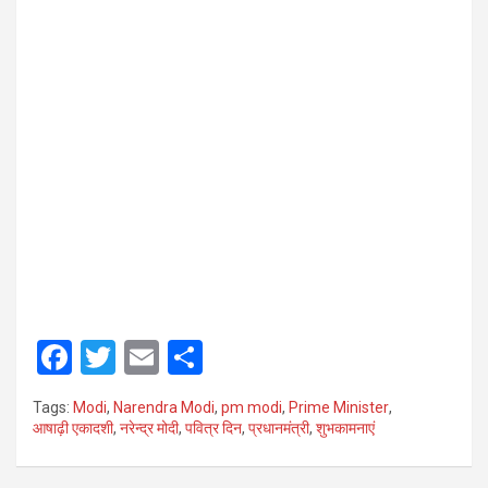
F
T
E
S
a
wi
m
h
Tags:
Modi
,
Narendra Modi
,
pm modi
,
Prime Minister
,
ce
tt
ail
ar
आषाढ़ी एकादशी
,
नरेन्द्र मोदी
,
पवित्र दिन
,
प्रधानमंत्री
,
शुभकामनाएं
b
er
e