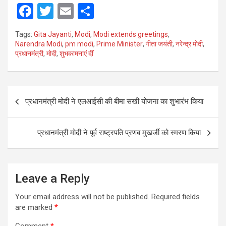
F
T
E
S
a
wi
m
h
Tags:
Gita Jayanti
,
Modi
,
Modi extends greetings
,
ce
tt
ail
ar
Narendra Modi
,
pm modi
,
Prime Minister
,
गीता जयंती
,
नरेन्द्र मोदी
,
प्रधानमंत्री
,
मोदी
,
शुभकामनाएं दीं
b
er
e
o
o
Post
प्रधानमंत्री मोदी ने एलआईसी की बीमा सखी योजना का शुभारंभ किया
k
navigation
प्रधानमंत्री मोदी ने पूर्व राष्ट्रपति प्रणब मुखर्जी को स्‍मरण किया
Leave a Reply
Your email address will not be published.
Required fields
are marked
*