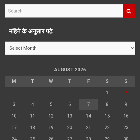
S
e
a
r
महिने के अनुसार पढ़े
c
h
महिने
के
अनुसार
पढ़े
AUGUST 2026
M
T
W
T
F
S
S
1
2
3
4
5
6
7
8
9
10
11
12
13
14
15
16
17
18
19
20
21
22
23
24
25
26
27
28
29
30