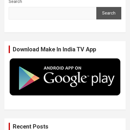
c
i
n
u
Search
Search
e
t
k
T
b
t
e
u
Download Make In India TV App
o
e
d
b
o
r
I
e
k
n
Recent Posts