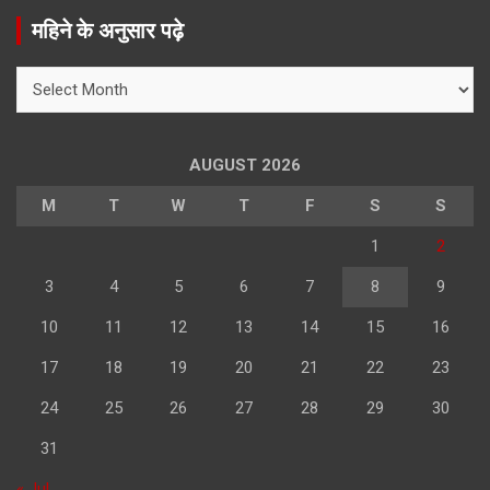
r
महिने के अनुसार पढ़े
c
h
महिने
के
अनुसार
पढ़े
AUGUST 2026
M
T
W
T
F
S
S
1
2
3
4
5
6
7
8
9
10
11
12
13
14
15
16
17
18
19
20
21
22
23
24
25
26
27
28
29
30
31
« Jul