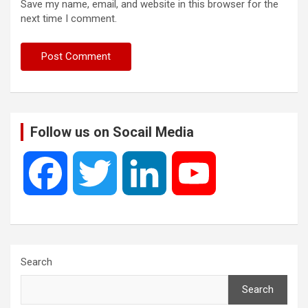
Save my name, email, and website in this browser for the
next time I comment.
Follow us on Socail Media
F
T
L
Y
a
w
i
o
c
i
n
u
Search
Search
e
t
k
T