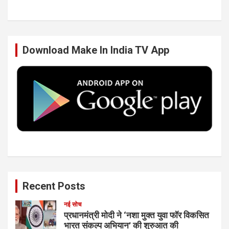
b
t
e
u
Download Make In India TV App
o
e
d
b
o
r
I
e
k
n
Recent Posts
नई सोच
प्रधानमंत्री मोदी ने ‘नशा मुक्त युवा फॉर विकसित
भारत संकल्प अभियान’ की शुरुआत की