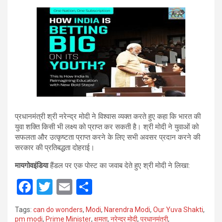
प्रधानमंत्री श्री नरेन्द्र मोदी ने विश्वास व्यक्त करते हुए कहा कि भारत की
युवा शक्ति किसी भी लक्ष्य को प्राप्त कर सकती है। श्री मोदी ने युवाओं को
सफलता और उत्कृष्टता प्राप्त करने के लिए सभी अवसर प्रदान करने की
सरकार की प्रतिबद्धता दोहराई।
मायगोवइंडिया
हैंडल पर एक पोस्ट का जवाब देते हुए श्री मोदी ने लिखा:
F
T
E
S
a
wi
m
h
Tags:
can do wonders
,
Modi
,
Narendra Modi
,
Our Yuva Shakti
,
ce
tt
ail
ar
pm modi
,
Prime Minister
,
क्षमता
,
नरेन्द्र मोदी
,
प्रधानमंत्री
,