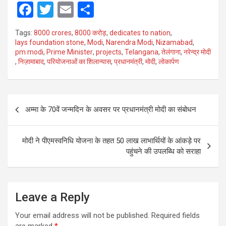
F
T
E
S
a
wi
m
h
Tags:
8000 crores
,
8000 करोड़
,
dedicates to nation
,
ce
tt
ail
ar
lays foundation stone
,
Modi
,
Narendra Modi
,
Nizamabad
,
pm modi
,
Prime Minister
,
projects
,
Telangana
,
तेलंगाना
,
नरेन्द्र मोदी
b
er
e
,
निज़ामाबाद
,
परियोजनाओं का शिलान्यास
,
प्रधानमंत्री
,
मोदी
,
लोकार्पण
o
o
Post
k
अम्मा के 70वें जन्मदिन के अवसर पर प्रधानमंत्री मोदी का संबोधन
navigation
मोदी ने पीएमस्वनिधि योजना के तहत 50 लाख लाभार्थियों के आंकड़े पर
पहुंचने की उपलब्धि को सराहा
Leave a Reply
Your email address will not be published.
Required fields