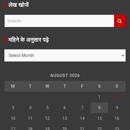
लेख खोजें
S
e
a
r
महिने के अनुसार पढ़े
c
h
महिने
के
अनुसार
पढ़े
AUGUST 2026
M
T
W
T
F
S
S
1
2
3
4
5
6
7
8
9
10
11
12
13
14
15
16
17
18
19
20
21
22
23