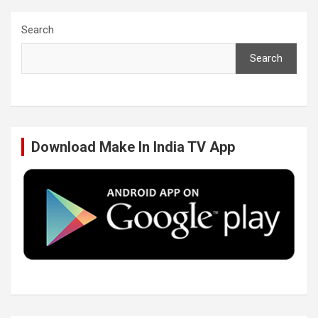
c
i
n
u
Search
Search
e
t
k
T
b
t
e
u
Download Make In India TV App
o
e
d
b
o
r
I
e
k
n