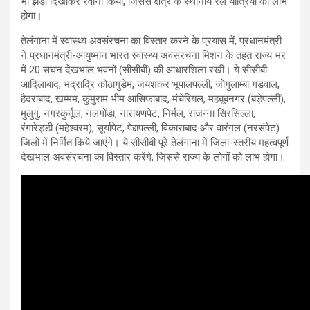
भी झंडी दिखाकर रवाना किया, जिससे क्षेत्र के स्थानीय रेल यात्रियों को लाभ
होगा।
तेलंगाना में स्वास्थ्य अवसंरचना का विस्तार करने के प्रयास में, प्रधानमंत्री
ने प्रधानमंत्री-आयुष्मान भारत स्वास्थ्य अवसंरचना मिशन के तहत राज्य भर
में 20 सघन देखभाल भवनों (सीसीबी) की आधारशिला रखी। ये सीसीबी
आदिलाबाद, भद्राद्रि कोठागुडेम, जयशंकर भूपालपल्ली, जोगुलाम्बा गडवाल,
हैदराबाद, खम्मम, कुमुराम भीम आसिफाबाद, मंचेरियल, महबूबनगर (बड़ेपल्ली),
मुलुगु, नगरकुर्नूल, नलगोंडा, नारायणपेट, निर्मल, राजन्ना सिरसिल्ला,
रंगारेड्डी (महेश्वरम), सूर्यापेट, पेद्दापल्ली, विकाराबाद और वारंगल (नरसंपेट)
जिलों में निर्मित किये जाएंगे। ये सीसीबी पूरे तेलंगाना में जिला-स्तरीय महत्वपूर्ण
देखभाल अवसंरचना का विस्तार करेंगे, जिससे राज्य के लोगों को लाभ होगा।