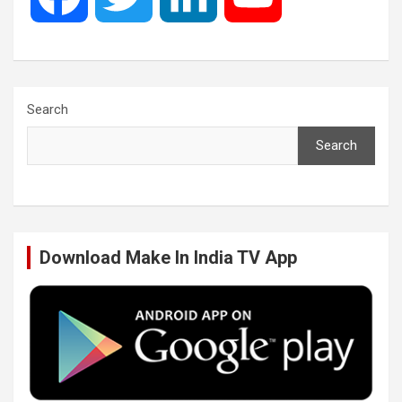
a
w
i
o
c
i
n
u
Search
Search
e
t
k
T
b
t
e
u
Download Make In India TV App
o
e
d
b
o
r
I
e
k
n