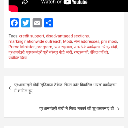
F
T
E
S
a
wi
m
h
Tags:
credit support
,
disadvantaged sections
,
ce
tt
ail
ar
marking nationwide outreach
,
Modi
,
PM addresses
,
pm modi
,
Prime Minister
,
program
,
ऋण सहायता
,
जनसंपर्क कार्यक्रम
,
नरेन्द्र मोदी
,
b
er
e
प्रधानमंत्री
,
प्रधानमंत्री श्री नरेन्द्र मोदी
,
मोदी
,
राष्ट्रव्यापी
,
वंचित वर्गों को
,
o
संबोधित किया
o
k
Post
प्रधानमंत्री मोदी ‘इंडियाज टेकेड: चिप्स फॉर विकसित भारत’ कार्यक्रम
navigation
में शामिल हुए
प्रधानमंत्री मोदी ने सिख नववर्ष की शुभकामनाएं दीं