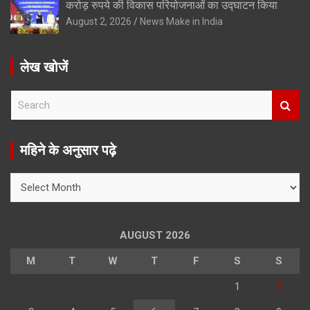
करोड़ रुपये की विकास परियोजनाओं का उद्घाटन किया
August 2, 2026
News Make in India
लेख खोजें
S
e
a
r
महिने के अनुसार पढ़े
c
h
महिने
के
अनुसार
पढ़े
AUGUST 2026
M
T
W
T
F
S
S
1
2