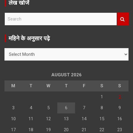
लेख खोजें
S
e
a
r
महिने के अनुसार पढ़े
c
h
महिने
के
अनुसार
पढ़े
AUGUST 2026
M
T
W
T
F
S
S
1
2
3
4
5
6
7
8
9
10
11
12
13
14
15
16
17
18
19
20
21
22
23