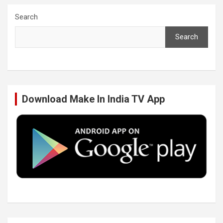
c
i
n
u
Search
Search
e
t
k
T
b
t
e
u
Download Make In India TV App
o
e
d
b
o
r
I
e
k
n