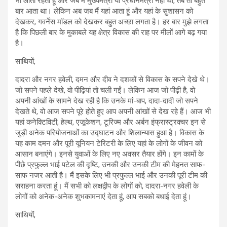
भी आता रहता हूं और जब मैं मुख्यमंत्री या प्रधानमंत्री नहीं था, तब तो बहुत
बार आता था। लेकिन अब जब मैं यहां आता हूं और यहां के सुशासन को
देखकर, गवर्नेंस मॉडल को देखकर बहुत अच्छा लगता है। हर बार मुझे लगता
है कि पिछली बार के मुकाबले यह क्षेत्र विकास की राह पर मीलों आगे बढ़ गया
है।
साथियों,
दादरा और नगर हवेली, दमन और दीव ने दशकों से विकास के सपने देखे थे।
जो सपने पहले देखे, वो पीढ़ियां तो चली गईं। लेकिन आज जो पीढ़ी है, वो
अपनी आंखों के सामने देख रही है कि उनके मां-बाप, दादा-दादी जो सपने
देखते थे, वो आज सपने पूरे होते हुए आप अपनी आंखों से देख रहे हैं। आज भी
यहां कनेक्टिविटी, हेल्थ, एजूकेशन, टूरिज्‍म और अर्बन इंफ्रास्ट्रक्चर इन से
जुड़ी अनेक परियोजनाओं का उद्घाटन और शिलान्यास हुआ है। विकास के
यह काम दमन और पूरी यूनियन टेरिटरी के लिए यहां के लोगों के जीवन को
आसान बनाएंगे। इनसे युवाओं के लिए नए अवसर तैयार होंगे। इन कामों के
पीछे प्रफुल्ल भाई पटेल की दृष्टि, उनकी और उनकी टीम की मेहनत साफ-
साफ नजर आती है। मैं इसके लिए भी प्रफुल्ल भाई और उनकी पूरी टीम की
सराहना करता हूं। मैं सभी को लक्षद्वीप के लोगों को, दादरा-नगर हवेली के
लोगों को अनेक-अनेक शुभकामनाएं देता हूं, आप सबको बधाई देता हूं।
साथियों,