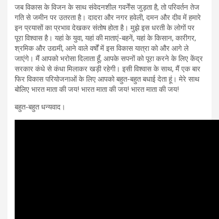
जब विकास के विजन के साथ संवेदनशील गवर्नेंस जुड़ता है, तो परिवर्तन तेज
गति से जमीन पर उतरता है। दादरा और नगर हवेली, दमन और दीव में हमारे
इन प्रयासों का प्रभाव देखकर संतोष होता है। मुझे इस धरती के लोगों पर
पूरा विश्वास है। यहां के युवा, यहां की माताएं-बहनें, यहां के किसान, कारीगर,
श्रमिक और उद्यमी, आने वाले वर्षों में इस विकास यात्रा को और आगे ले
जाएंगे। मैं आपको भरोसा दिलाता हूँ, आपके सपनों को पूरा करने के लिए केंद्र
सरकार कंधे से कंधा मिलाकर खड़ी रहेगी। इसी विश्वास के साथ, मैं एक बार
फिर विकास परियोजनाओं के लिए आपको बहुत-बहुत बधाई देता हूं। मेरे साथ
बोलिए भारत माता की जय! भारत माता की जय! भारत माता की जय!
बहुत-बहुत धन्यवाद।