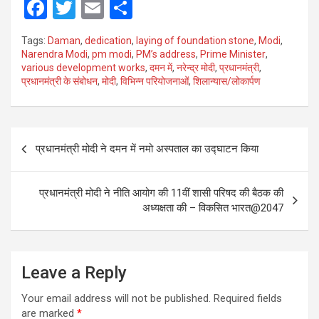
F
T
E
S
a
wi
m
h
Tags:
Daman
,
dedication
,
laying of foundation stone
,
Modi
,
ce
tt
ail
ar
Narendra Modi
,
pm modi
,
PM’s address
,
Prime Minister
,
various development works
,
दमन में
,
नरेन्द्र मोदी
,
प्रधानमंत्री
,
b
er
e
प्रधानमंत्री के संबोधन
,
मोदी
,
विभिन्न परियोजनाओं
,
शिलान्यास/लोकार्पण
o
o
Post
k
प्रधानमंत्री मोदी ने दमन में नमो अस्पताल का उद्घाटन किया
navigation
प्रधानमंत्री मोदी ने नीति आयोग की 11वीं शासी परिषद की बैठक की
अध्यक्षता की – विकसित भारत@2047
Leave a Reply
Your email address will not be published.
Required fields
are marked
*