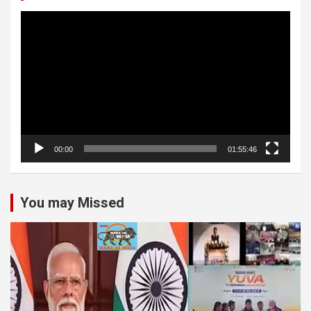
Video
Player
00:00
01:55:46
You may Missed