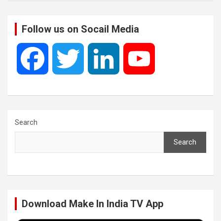
Follow us on Socail Media
F
T
L
Y
a
w
i
o
c
i
n
u
Search
Search
e
t
k
T
b
t
e
u
Download Make In India TV App
o
e
d
b