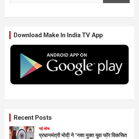
e
t
k
T
b
t
e
u
Download Make In India TV App
o
e
d
b
o
r
I
e
k
n
Recent Posts
नई सोच
प्रधानमंत्री मोदी ने ‘नशा मुक्त युवा फॉर विकसित