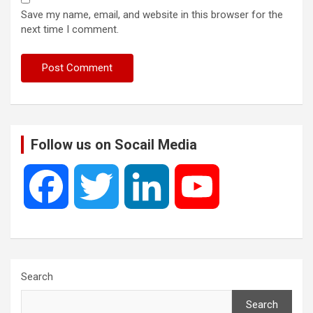
Save my name, email, and website in this browser for the
next time I comment.
Follow us on Socail Media
F
T
L
Y
a
w
i
o
c
i
n
u
Search
Search