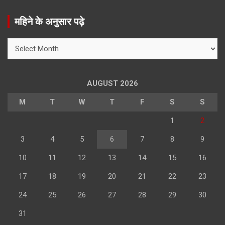
a
r
महिने के अनुसार पढ़े
c
h
महिने
के
अनुसार
पढ़े
AUGUST 2026
M
T
W
T
F
S
S
1
2
3
4
5
6
7
8
9
10
11
12
13
14
15
16
17
18
19
20
21
22
23
24
25
26
27
28
29
30
31