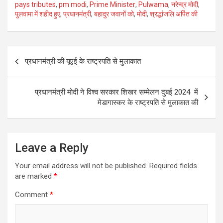
ce
tt
ail
ar
pays tributes
,
pm modi
,
Prime Minister
,
Pulwama
,
नरेन्द्र मोदी
,
पुलवामा में शहीद हुए
,
प्रधानमंत्री
,
बहादुर जवानों को
,
मोदी
,
श्रद्धांजलि अर्पित की
b
er
e
o
o
Post
प्रधानमंत्री की यूएई के राष्ट्रपति से मुलाकात
k
navigation
प्रधानमंत्री मोदी ने विश्व सरकार शिखर सम्मेलन दुबई 2024 में
मेडागास्कर के राष्ट्रपति से मुलाकात की
Leave a Reply
Your email address will not be published.
Required fields
are marked
*
Comment
*