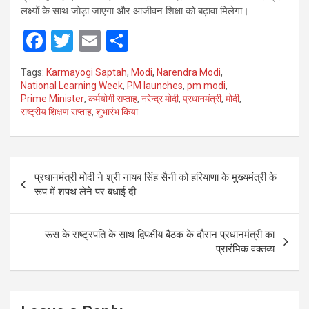
लक्ष्यों के साथ जोड़ा जाएगा और आजीवन शिक्षा को बढ़ावा मिलेगा।
F
T
E
S
a
wi
m
h
Tags:
Karmayogi Saptah
,
Modi
,
Narendra Modi
,
ce
tt
ail
ar
National Learning Week
,
PM launches
,
pm modi
,
Prime Minister
,
कर्मयोगी सप्ताह
,
नरेन्द्र मोदी
,
प्रधानमंत्री
,
मोदी
,
b
er
e
राष्ट्रीय शिक्षण सप्ताह
,
शुभारंभ किया
o
o
Post
k
प्रधानमंत्री मोदी ने श्री नायब सिंह सैनी को हरियाणा के मुख्यमंत्री के
navigation
रूप में शपथ लेने पर बधाई दी
रूस के राष्ट्रपति के साथ द्विपक्षीय बैठक के दौरान प्रधानमंत्री का
प्रारंभिक वक्तव्य