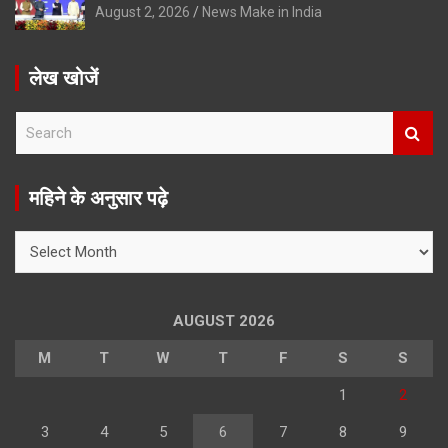
August 2, 2026
News Make in India
लेख खोजें
S
e
a
r
महिने के अनुसार पढ़े
c
h
महिने
के
अनुसार
पढ़े
AUGUST 2026
M
T
W
T
F
S
S
1
2
3
4
5
6
7
8
9