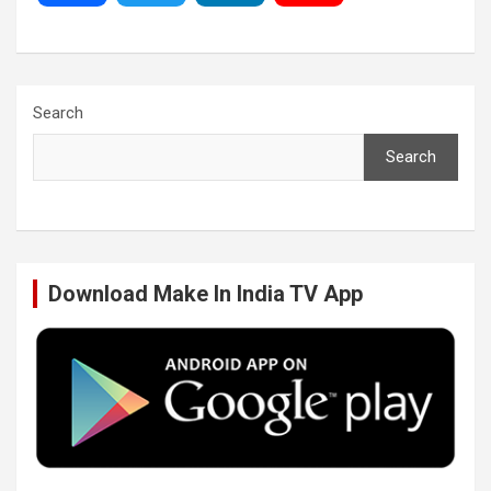
a
w
i
o
c
i
n
u
Search
Search
e
t
k
T
b
t
e
u
Download Make In India TV App
o
e
d
b
o
r
I
e
k
n