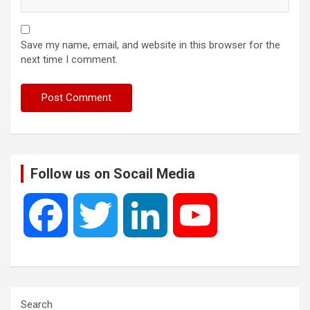
Save my name, email, and website in this browser for the
next time I comment.
Follow us on Socail Media
F
T
L
Y
a
w
i
o
c
i
n
u
Search