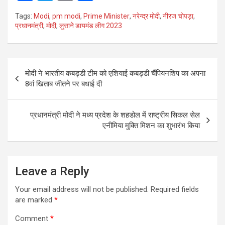
a
wi
m
h
Tags:
Modi
,
pm modi
,
Prime Minister
,
नरेन्द्र मोदी
,
नीरज चोपड़ा
,
ce
tt
ail
ar
प्रधानमंत्री
,
मोदी
,
लुसाने डायमंड लीग 2023
b
er
e
o
Post
o
मोदी ने भारतीय कबड्डी टीम को एशियाई कबड्डी चैंपियनशिप का अपना
navigation
8वां खिताब जीतने पर बधाई दी
k
प्रधानमंत्री मोदी ने मध्य प्रदेश के शहडोल में राष्ट्रीय सिकल सेल
एनीमिया मुक्ति मिशन का शुभारंभ किया
Leave a Reply
Your email address will not be published.
Required fields
are marked
*
Comment
*