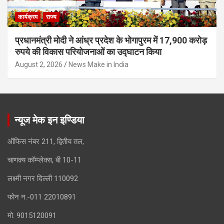
कार्यक्रम
राज्य
प्रधानमंत्री मोदी ने आंध्र प्रदेश के भोगापुरम में 17,900 करोड़
रुपये की विकास परियोजनाओं का उद्घाटन किया
August 2, 2026
News Make in India
न्यूज मेक इन इण्डिया
ऑफिस नंबर 211, द्वितीय तल,
चाणक्य कॉम्प्लेक्स, बी 10-11
लक्ष्मी नगर दिल्ली 110092
फोन न.-011 22010891
मो. 9015120091