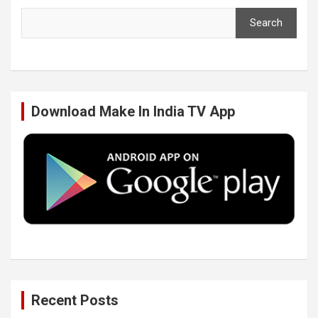
Search
e
t
k
T
b
t
e
u
Download Make In India TV App
o
e
d
b
o
r
I
e
k
n
Recent Posts