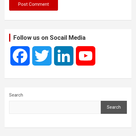
Follow us on Socail Media
F
T
L
Y
a
w
i
o
c
i
n
u
Search
Search
e
t
k
T
b
t
e
u