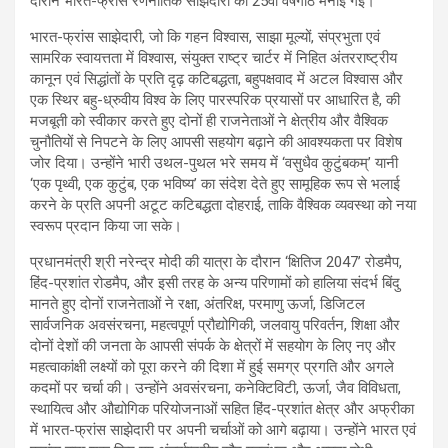
दौरान भारत-फ्रांस रणनीतिक साझेदारी की 25वीं वर्षगांठ मनाई गई।
भारत-फ्रांस साझेदारी, जो कि गहन विश्वास, साझा मूल्यों, संप्रभुता एवं
सामरिक स्वायत्तता में विश्वास, संयुक्त राष्ट्र चार्टर में निहित अंतरराष्ट्रीय
कानून एवं सिद्धांतों के प्रति दृढ़ कटिबद्धता, बहुपक्षवाद में अटल विश्वास और
एक स्थिर बहु-ध्रुवीय विश्व के लिए पारस्परिक प्रयासों पर आधारित है, की
मजबूती को स्वीकार करते हुए दोनों ही राजनेताओं ने क्षेत्रीय और वैश्विक
चुनौतियों से निपटने के लिए आपसी सहयोग बढ़ाने की आवश्यकता पर विशेष
जोर दिया। उन्होंने भारी उथल-पुथल भरे समय में ‘वसुधैव कुटुंबकम्’ यानी
‘एक पृथ्वी, एक कुटुंब, एक भविष्य’ का संदेश देते हुए सामूहिक रूप से भलाई
करने के प्रति अपनी अटूट कटिबद्धता दोहराई, ताकि वैश्विक व्यवस्था को नया
स्‍वरूप प्रदान किया जा सके।
प्रधानमंत्री श्री नरेन्द्र मोदी की यात्रा के दौरान ‘क्षितिज 2047’ रोडमैप,
हिंद-प्रशांत रोडमैप, और इसी तरह के अन्य परिणामों को हालिया संदर्भ बिंदु
मानते हुए दोनों राजनेताओं ने रक्षा, अंतरिक्ष, परमाणु ऊर्जा, डिजिटल
सार्वजनिक अवसंरचना, महत्वपूर्ण प्रौद्योगिकी, जलवायु परिवर्तन, शिक्षा और
दोनों देशों की जनता के आपसी संपर्क के क्षेत्रों में सहयोग के लिए नए और
महत्वाकांक्षी लक्ष्यों को पूरा करने की दिशा में हुई समग्र प्रगति और अगले
कदमों पर चर्चा की। उन्होंने अवसंरचना, कनेक्टिविटी, ऊर्जा, जैव विविधता,
स्थायित्व और औद्योगिक परियोजनाओं सहित हिंद-प्रशांत क्षेत्र और अफ्रीका
में भारत-फ्रांस साझेदारी पर अपनी चर्चाओं को आगे बढ़ाया। उन्होंने भारत एवं