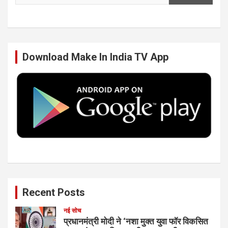
e
t
k
T
b
t
e
u
Download Make In India TV App
o
e
d
b
o
r
I
e
k
n
Recent Posts
नई सोच
प्रधानमंत्री मोदी ने ‘नशा मुक्त युवा फॉर विकसित