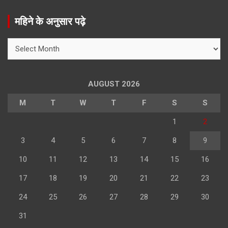
a
r
महिने के अनुसार पढ़े
c
h
महिने
के
अनुसार
पढ़े
AUGUST 2026
M
T
W
T
F
S
S
1
2
3
4
5
6
7
8
9
10
11
12
13
14
15
16
17
18
19
20
21
22
23
24
25
26
27
28
29
30
31