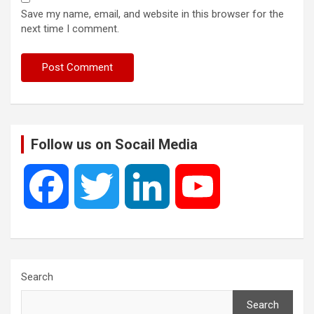
Save my name, email, and website in this browser for the
next time I comment.
Follow us on Socail Media
F
T
L
Y
a
w
i
o
c
i
n
u
Search
Search