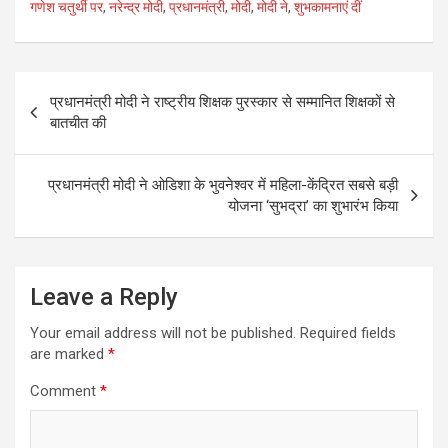
गणेश चतुर्थी पर
,
नरेन्द्र मोदी
,
प्रधानमंत्री
,
मोदी
,
मोदी ने
,
शुभकामनाएं दीं
b
er
e
o
o
Post
प्रधानमंत्री मोदी ने राष्ट्रीय शिक्षक पुरस्कार से सम्मानित शिक्षकों से
k
navigation
बातचीत की
प्रधानमंत्री मोदी ने ओडिशा के भुवनेश्वर में महिला-केंद्रित सबसे बड़ी
योजना ‘सुभद्रा’ का शुभारंभ किया
Leave a Reply
Your email address will not be published.
Required fields
are marked
*
Comment
*