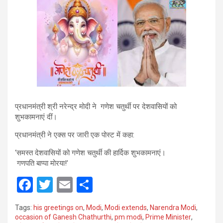
प्रधानमंत्री श्री नरेन्द्र मोदी ने गणेश चतुर्थी पर देशवासियों को
शुभकामनाएं दीं।
प्रधानमंत्री ने एक्स पर जारी एक पोस्ट में कहा:
‘समस्त देशवासियों को गणेश चतुर्थी की हार्दिक शुभकामनाएं।
गणपति बाप्पा मोरया!’
F
T
E
S
a
wi
m
h
Tags:
his greetings on
,
Modi
,
Modi extends
,
Narendra Modi
,
ce
tt
ail
ar
occasion of Ganesh Chathurthi
,
pm modi
,
Prime Minister
,