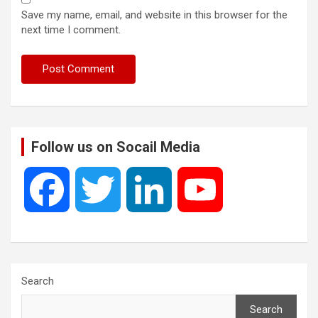
Save my name, email, and website in this browser for the
next time I comment.
Follow us on Socail Media
F
T
L
Y
a
w
i
o
c
i
n
u
Search
Search