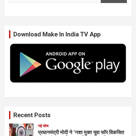
e
t
k
T
b
t
e
u
Download Make In India TV App
o
e
d
b
o
r
I
e
k
n
Recent Posts
नई सोच
प्रधानमंत्री मोदी ने ‘नशा मुक्त युवा फॉर विकसित