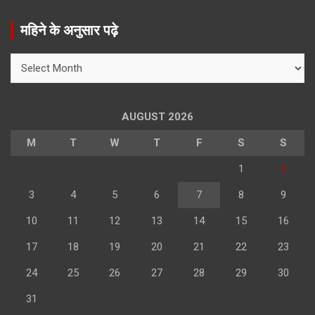
a
r
महिने के अनुसार पढ़े
c
h
महिने
के
अनुसार
पढ़े
AUGUST 2026
M
T
W
T
F
S
S
1
2
3
4
5
6
7
8
9
10
11
12
13
14
15
16
17
18
19
20
21
22
23
24
25
26
27
28
29
30
31