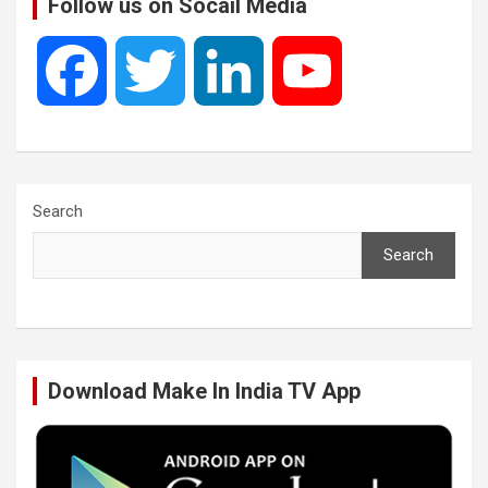
Follow us on Socail Media
F
T
L
Y
a
w
i
o
c
i
n
u
Search
Search
e
t
k
T
b
t
e
u
Download Make In India TV App
o
e
d
b