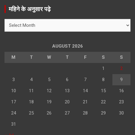
r
महिने के अनुसार पढ़े
c
h
महिने
के
अनुसार
पढ़े
AUGUST 2026
M
T
W
T
F
S
S
1
2
3
4
5
6
7
8
9
10
11
12
13
14
15
16
17
18
19
20
21
22
23
24
25
26
27
28
29
30
31