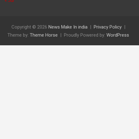
« Jul
Copyright © 2026
News Make In india
Privacy Policy
Theme by:
Theme Horse
Proudly Powered by:
WordPress