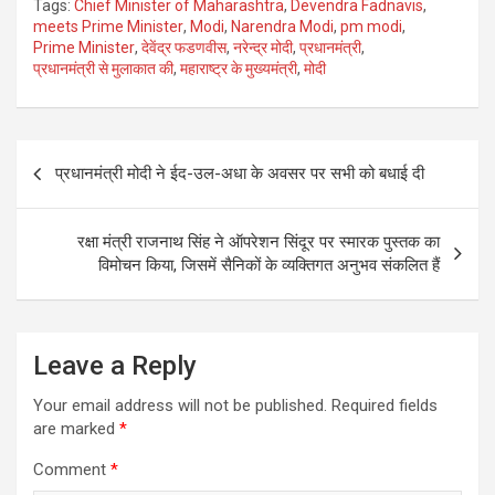
Tags:
Chief Minister of Maharashtra
,
Devendra Fadnavis
,
ce
tt
ail
ar
meets Prime Minister
,
Modi
,
Narendra Modi
,
pm modi
,
Prime Minister
,
देवेंद्र फडणवीस
,
नरेन्द्र मोदी
,
प्रधानमंत्री
,
b
er
e
प्रधानमंत्री से मुलाकात की
,
महाराष्ट्र के मुख्यमंत्री
,
मोदी
o
o
Post
k
प्रधानमंत्री मोदी ने ईद-उल-अधा के अवसर पर सभी को बधाई दी
navigation
रक्षा मंत्री राजनाथ सिंह ने ऑपरेशन सिंदूर पर स्मारक पुस्तक का
विमोचन किया, जिसमें सैनिकों के व्यक्तिगत अनुभव संकलित हैं
Leave a Reply
Your email address will not be published.
Required fields
are marked
*
Comment
*