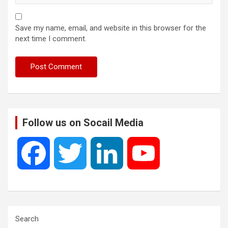
Save my name, email, and website in this browser for the
next time I comment.
Follow us on Socail Media
F
T
L
Y
a
w
i
o
c
i
n
u
Search