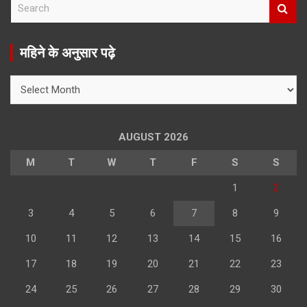
S
e
a
r
महिने के अनुसार पढ़े
c
h
महिने
के
अनुसार
पढ़े
AUGUST 2026
M
T
W
T
F
S
S
1
2
3
4
5
6
7
8
9
10
11
12
13
14
15
16
17
18
19
20
21
22
23
24
25
26
27
28
29
30