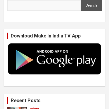
Search
e
t
k
T
b
t
e
u
Download Make In India TV App
o
e
d
b
o
r
I
e
k
n
Recent Posts