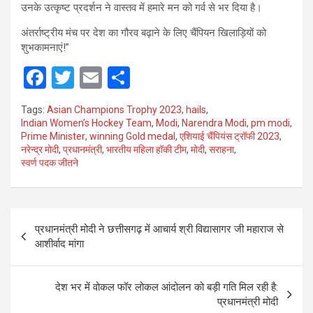
उनके उत्कृष्ट प्रदर्शन ने वास्तव में हमारे मन को गर्व से भर दिया है।
अंतर्राष्ट्रीय मंच पर देश का गौरव बढ़ाने के लिए चैंपियन खिलाड़ियों को
शुभकामनाएं!”
F
T
E
S
a
wi
m
h
Tags:
Asian Champions Trophy 2023
,
hails
,
ce
tt
ail
ar
Indian Women’s Hockey Team
,
Modi
,
Narendra Modi
,
pm modi
,
Prime Minister
,
winning Gold medal
,
एशियाई चैंपियंस ट्रॉफी 2023
,
b
er
e
नरेन्द्र मोदी
,
प्रधानमंत्री
,
भारतीय महिला हॉकी टीम
,
मोदी
,
सराहना
,
o
स्वर्ण पदक जीतने
o
k
Post
प्रधानमंत्री मोदी ने छत्तीसगढ़ में आचार्य श्री विद्यासागर जी महाराज से
navigation
आशीर्वाद मांगा
देश भर में वोकल फॉर लोकल आंदोलन को बड़ी गति मिल रही है:
प्रधानमंत्री मोदी