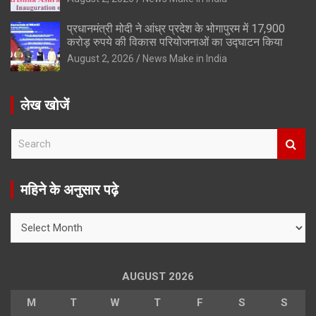
प्रधानमंत्री मोदी ने आंध्र प्रदेश के भोगापुरम में 17,900
करोड़ रुपये की विकास परियोजनाओं का उद्घाटन किया
August 2, 2026
News Make in India
लेख खोजें
S
e
a
r
महिने के अनुसार पढ़े
c
h
महिने
के
अनुसार
पढ़े
AUGUST 2026
M
T
W
T
F
S
S