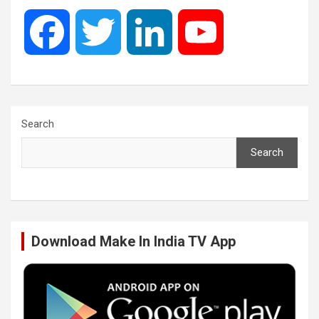
F
T
L
Y
a
w
i
o
c
i
n
u
Search
Search
e
t
k
T
b
t
e
u
Download Make In India TV App
o
e
d
b
o
r
I
e