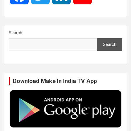
a
w
i
o
c
i
n
u
Search
Search
e
t
k
T
b
t
e
u
Download Make In India TV App
o
e
d
b
o
r
I
e
k
n