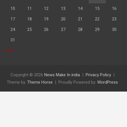
10
11
12
13
14
15
16
17
18
19
20
21
22
23
24
25
26
27
28
29
30
31
« Jul
Copyright © 2026
News Make In india
Privacy Policy
Theme by:
Theme Horse
Proudly Powered by:
WordPress