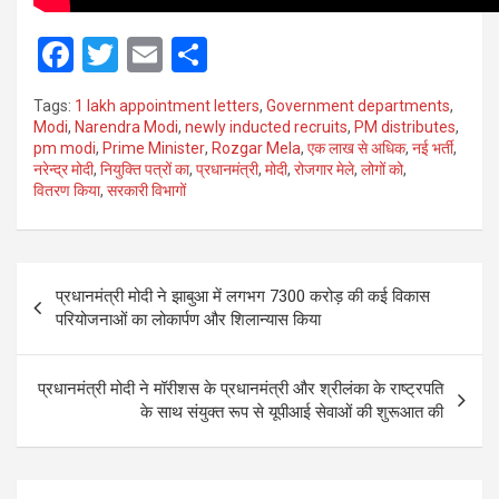
F
T
E
S
a
wi
m
h
Tags:
1 lakh appointment letters
,
Government departments
,
ce
tt
ail
ar
Modi
,
Narendra Modi
,
newly inducted recruits
,
PM distributes
,
pm modi
,
Prime Minister
,
Rozgar Mela
,
एक लाख से अधिक
,
नई भर्ती
,
b
er
e
नरेन्द्र मोदी
,
नियुक्ति पत्रों का
,
प्रधानमंत्री
,
मोदी
,
रोजगार मेले
,
लोगों को
,
o
वितरण किया
,
सरकारी विभागों
o
k
Post
प्रधानमंत्री मोदी ने झाबुआ में लगभग 7300 करोड़ की कई विकास
navigation
परियोजनाओं का लोकार्पण और शिलान्यास किया
प्रधानमंत्री मोदी ने मॉरीशस के प्रधानमंत्री और श्रीलंका के राष्ट्रपति
के साथ संयुक्त रूप से यूपीआई सेवाओं की शुरूआत की