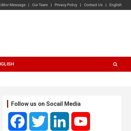
Editor Message
Our Team
Privacy Policy
Contact Us
English
NGLISH
Follow us on Socail Media
F
T
L
Y