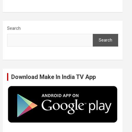
a
w
i
o
c
i
n
u
Search
Search
e
t
k
T
b
t
e
u
Download Make In India TV App
o
e
d
b
o
r
I
e
k
n