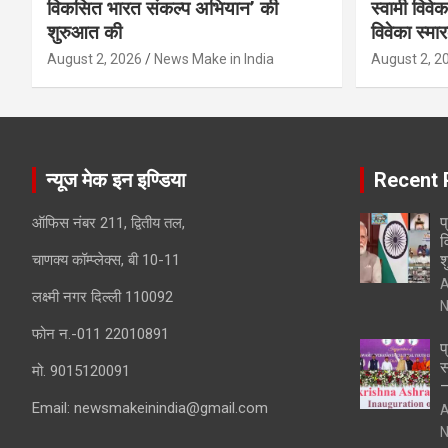
विकसित भारत संकल्प अभियान’ की
स्वामी विवेक
शुरुआत की
विवेका स्म
August 2, 2026
News Make in India
August 2, 2
न्यूज मेक इन इण्डिया
Recent 
प
ऑफिस नंबर 211, द्वितीय तल,
व
चाणक्य कॉम्प्लेक्स, बी 10-11
श
A
लक्ष्मी नगर दिल्ली 110092
N
फोन न.-011 22010891
प
स
मो. 9015120091
–
Email:
newsmakeinindia@gmail.com
A
N