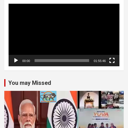
Video
Player
00:00
01:55:46
You may Missed