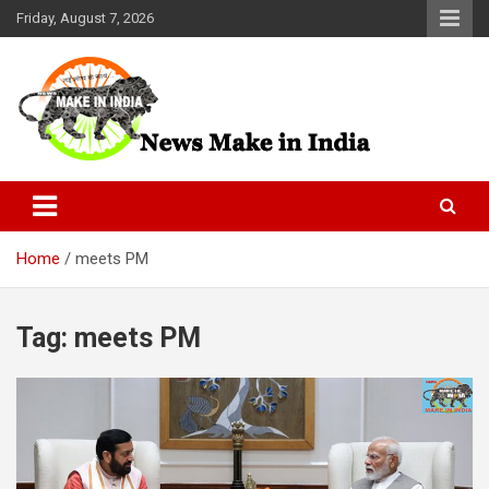
Skip
Friday, August 7, 2026
to
content
News Make In india
Home
meets PM
Tag:
meets PM