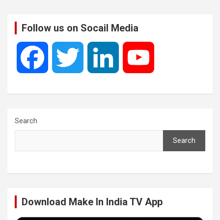
Follow us on Socail Media
F
T
L
Y
a
w
i
o
c
i
n
u
Search
Search
e
t
k
T
b
t
e
u
Download Make In India TV App
o
e
d
b