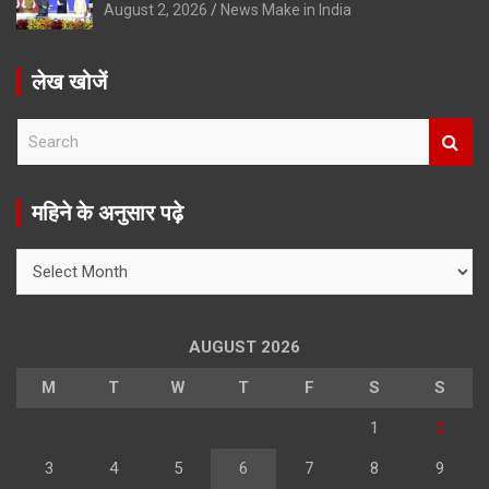
August 2, 2026
News Make in India
लेख खोजें
S
e
a
r
महिने के अनुसार पढ़े
c
h
महिने
के
अनुसार
पढ़े
AUGUST 2026
M
T
W
T
F
S
S
1
2
3
4
5
6
7
8
9