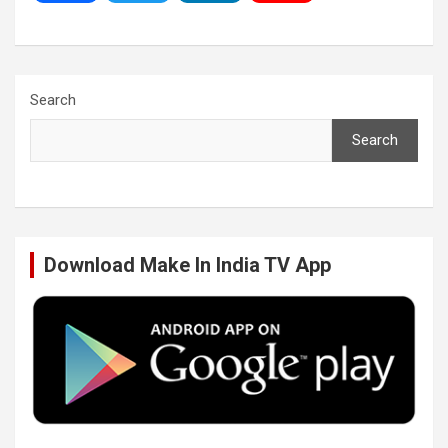
a
w
i
o
c
i
n
u
Search
Search
e
t
k
T
b
t
e
u
Download Make In India TV App
o
e
d
b
o
r
I
e
k
n