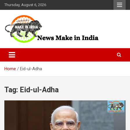
Skip
Thursday, August 6, 2026
to
content
News Make In india
Home
Eid-ul-Adha
Tag:
Eid-ul-Adha