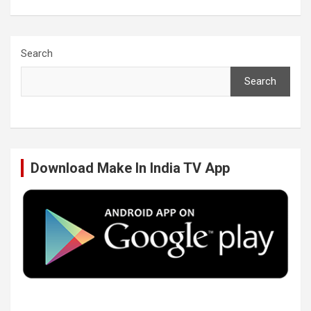
a
w
i
o
c
i
n
u
Search
Search
e
t
k
T
b
t
e
u
Download Make In India TV App
o
e
d
b
o
r
I
e
k
n