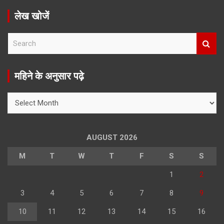
लेख खोजें
S
e
a
r
महिने के अनुसार पढ़े
c
h
महिने
के
अनुसार
पढ़े
AUGUST 2026
M
T
W
T
F
S
S
1
2
3
4
5
6
7
8
9
10
11
12
13
14
15
16