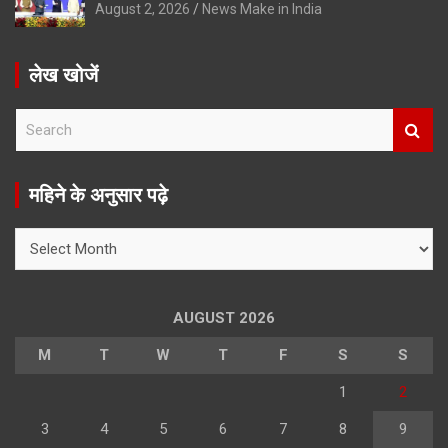
August 2, 2026
News Make in India
लेख खोजें
S
e
a
r
महिने के अनुसार पढ़े
c
h
महिने
के
अनुसार
पढ़े
AUGUST 2026
M
T
W
T
F
S
S
1
2
3
4
5
6
7
8
9