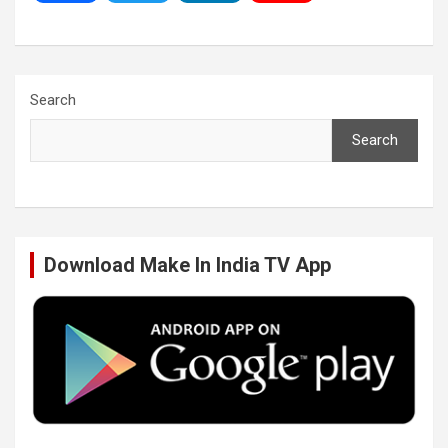
a
w
i
o
c
i
n
u
Search
Search
e
t
k
T
b
t
e
u
Download Make In India TV App
o
e
d
b
o
r
I
e
k
n